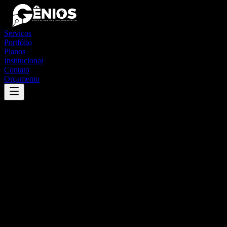
Serviços
Portfólio
Planos
Institucional
Contato
Orçamento
Success
'
schroeder
'
App