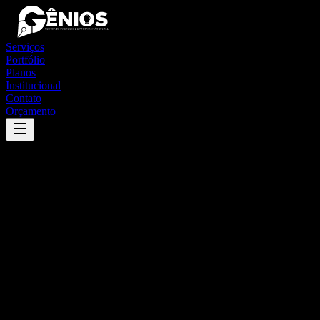
Serviços
Portfólio
Planos
Institucional
Contato
Orçamento
Success
'
senador la rocque
'
App