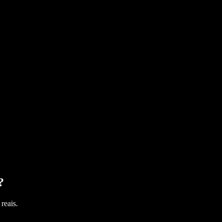
?
reais.