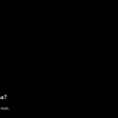
na
?
reais.