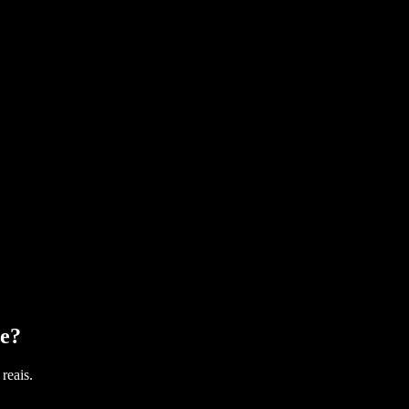
e
?
reais.