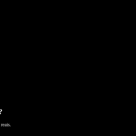
?
reais.