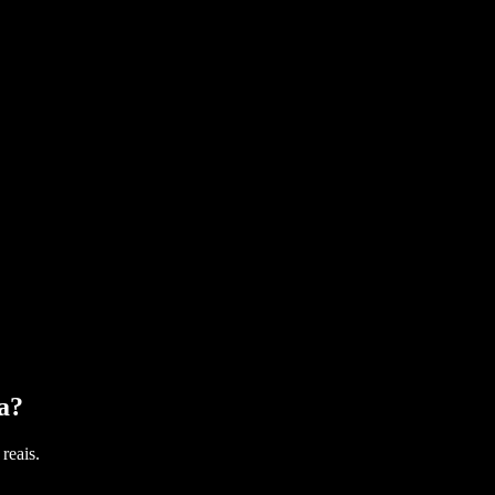
a
?
reais.