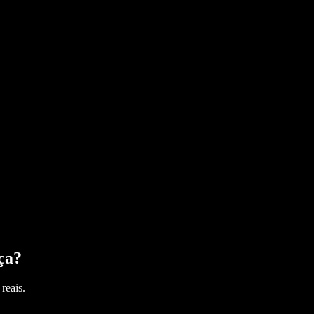
ça
?
reais.