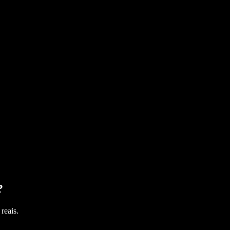
?
reais.