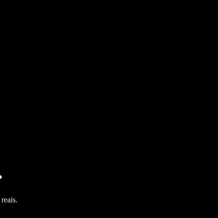
?
reais.