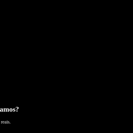
Ramos
?
reais.