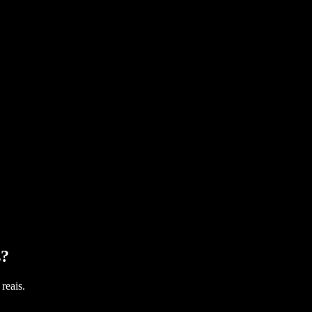
s
?
reais.