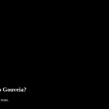
o Gouveia
?
reais.