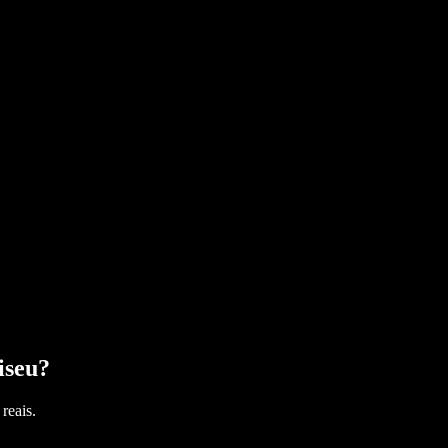
iseu
?
reais.