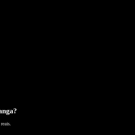
anga
?
reais.