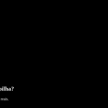
pilha
?
reais.