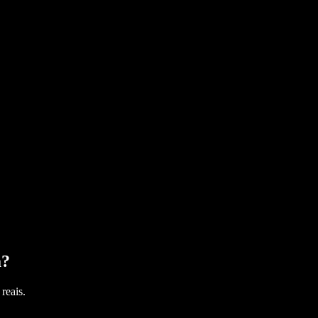
a
?
reais.