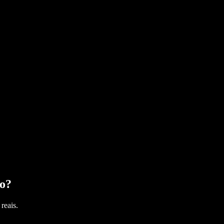
o
?
reais.