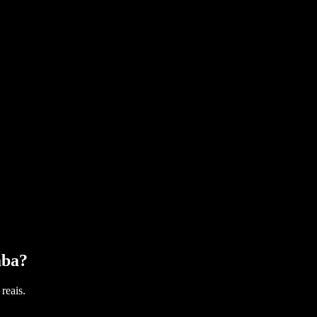
aba
?
reais.