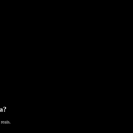
a
?
reais.