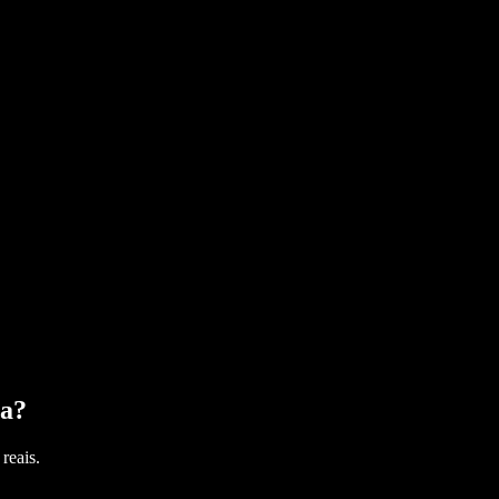
na
?
reais.