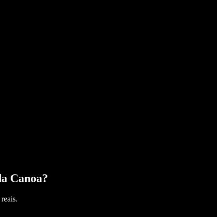
da Canoa
?
reais.