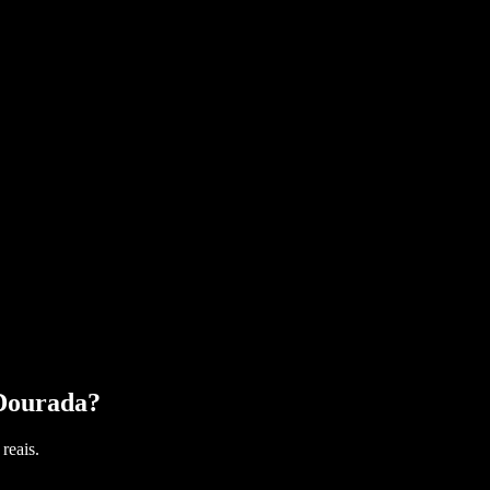
Dourada
?
reais.