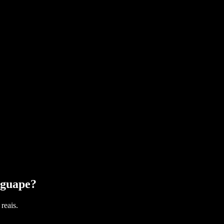
guape
?
reais.