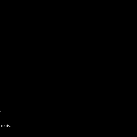
?
reais.