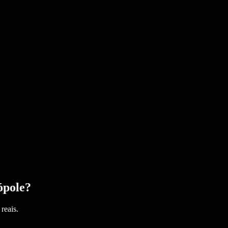
ópole
?
reais.