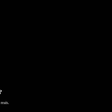
?
reais.