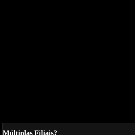
Formato para Stories
Design Premium
Organização e destaque dos produtos
Designer dedicado
R$
2.480,00
/mês
62 Tabloides Mensais
Ideal para Ofertas Semanais
Formato para Stories
Design Premium
Organização e destaque dos produtos
Designer dedicado
Múltiplas Filiais?