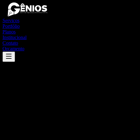
Serviços
Portfólio
Planos
Institucional
Contato
Orçamento
Success
'
abaré
'
App