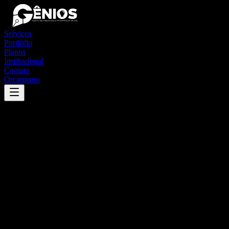
Serviços
Portfólio
Planos
Institucional
Contato
Orçamento
Success
'
acajutiba
'
App
{100}