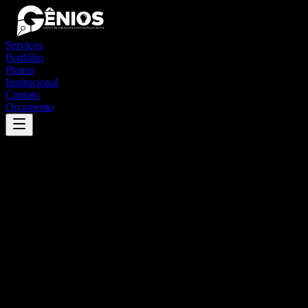
Serviços
Portfólio
Planos
Institucional
Contato
Orçamento
Success
'
acará
'
App