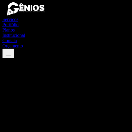
Serviços
Portfólio
Planos
Institucional
Contato
Orçamento
Success
'
acaraú
'
App