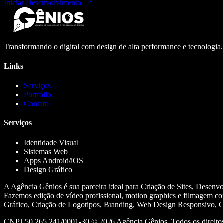
Iniciar Desenvolvimento
Transformando o digital com design de alta performance e tecnologia
Links
Serviços
Portfólio
Contato
Serviços
Identidade Visual
Sistemas Web
Apps Android/iOS
Design Gráfico
A Agência Gênios é sua parceira ideal para Criação de Sites, Desenv
Fazemos edição de vídeo profissional, motion graphics e filmagem co
Gráfico, Criação de Logotipos, Branding, Web Design Responsivo, Cr
CNPJ 50.265.241/0001-30 ©
2026
Agência Gênios. Todos os direitos