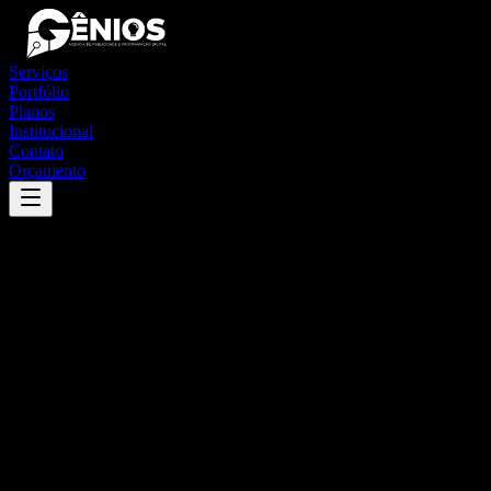
Serviços
Portfólio
Planos
Institucional
Contato
Orçamento
Success
'
acopiara
'
App
{100}