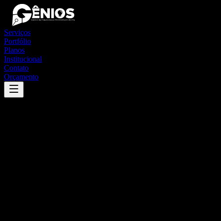
Serviços
Portfólio
Planos
Institucional
Contato
Orçamento
Success
'
águas frias
'
App