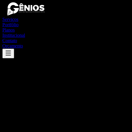
Serviços
Portfólio
Planos
Institucional
Contato
Orçamento
Success
'
águas mornas
'
App