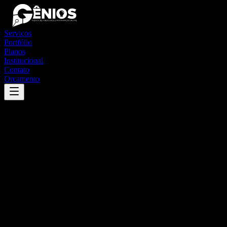
Serviços
Portfólio
Planos
Institucional
Contato
Orçamento
Success
'
alpercata
'
App