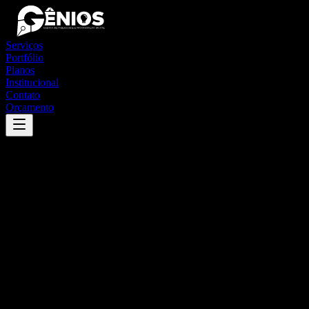
Serviços
Portfólio
Planos
Institucional
Contato
Orçamento
Success
'
alpinópolis
'
App