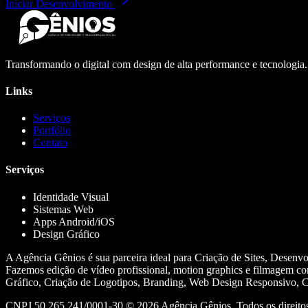
Iniciar Desenvolvimento
Transformando o digital com design de alta performance e tecnologia
Links
Serviços
Portfólio
Contato
Serviços
Identidade Visual
Sistemas Web
Apps Android/iOS
Design Gráfico
A Agência Gênios é sua parceira ideal para Criação de Sites, Desenv
Fazemos edição de vídeo profissional, motion graphics e filmagem co
Gráfico, Criação de Logotipos, Branding, Web Design Responsivo, Cr
CNPJ 50.265.241/0001-30 ©
2026
Agência Gênios. Todos os direitos