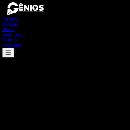
Serviços
Portfólio
Planos
Institucional
Contato
Orçamento
Success
'
alto parnaíba
'
App
{100}