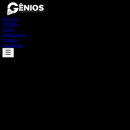
Serviços
Portfólio
Planos
Institucional
Contato
Orçamento
Success
'
álvares florence
'
App
{100}