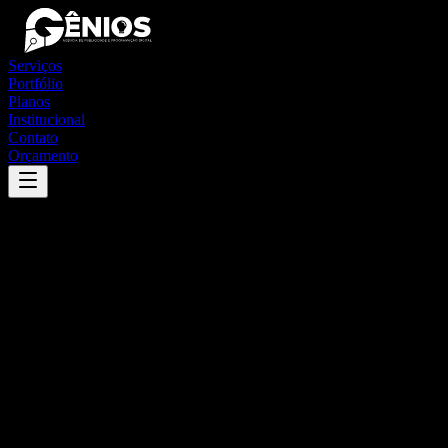
Serviços
Portfólio
Planos
Institucional
Contato
Orçamento
Success
'
alvinlândia
'
App