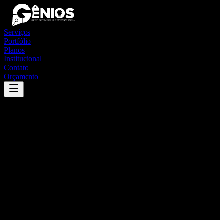
Serviços
Portfólio
Planos
Institucional
Contato
Orçamento
Success
'
amorinópolis
'
App