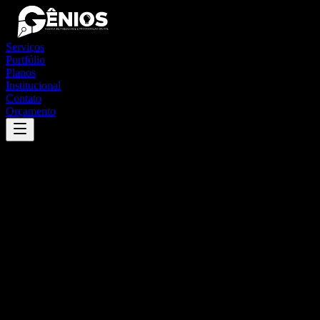
Serviços
Portfólio
Planos
Institucional
Contato
Orçamento
Success
'
amparo do são francisco
'
App