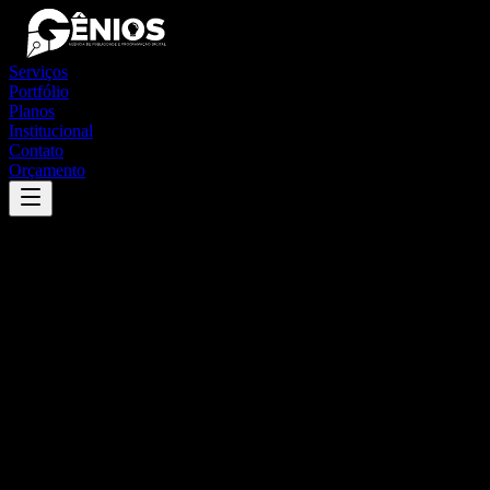
Serviços
Portfólio
Planos
Institucional
Contato
Orçamento
Success
'
anchieta
'
App