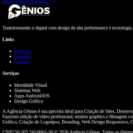
Iniciar Desenvolvimento
Transformando o digital com design de alta performance e tecnologia
Links
Serviços
Portfólio
Contato
Serviços
Identidade Visual
Sistemas Web
Apps Android/iOS
Design Gráfico
A Agência Gênios é sua parceira ideal para Criação de Sites, Desenv
Fazemos edição de vídeo profissional, motion graphics e filmagem co
Gráfico, Criação de Logotipos, Branding, Web Design Responsivo, Cr
CNPJ 50.265.241/0001-30 ©
2026
Agência Gênios. Todos os direitos