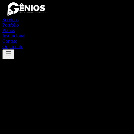
Serviços
Portfólio
Planos
Institucional
Contato
Orçamento
Success
'
antas
'
App
{100}