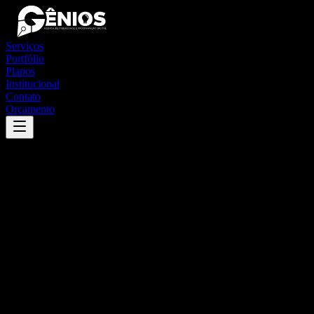
Serviços
Portfólio
Planos
Institucional
Contato
Orçamento
Success
'
aparecida de goiânia
'
App