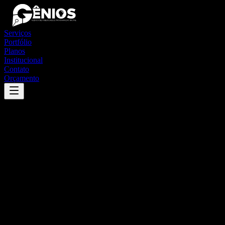
Serviços
Portfólio
Planos
Institucional
Contato
Orçamento
Success
'
apiacá
'
App
{100}