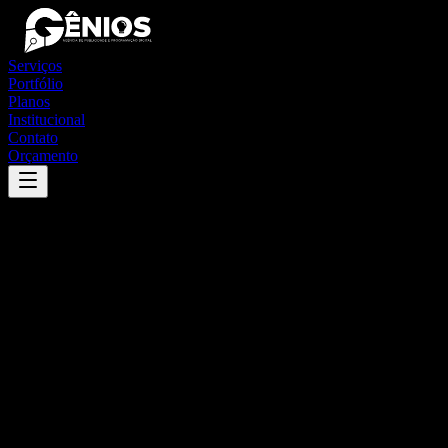
Serviços
Portfólio
Planos
Institucional
Contato
Orçamento
Success
'
apiacás
'
App