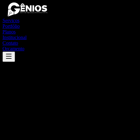
Serviços
Portfólio
Planos
Institucional
Contato
Orçamento
Success
'
apiaí
'
App