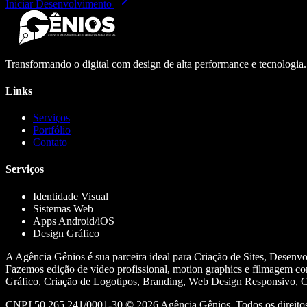
Iniciar Desenvolvimento
Transformando o digital com design de alta performance e tecnologia
Links
Serviços
Portfólio
Contato
Serviços
Identidade Visual
Sistemas Web
Apps Android/iOS
Design Gráfico
A Agência Gênios é sua parceira ideal para Criação de Sites, Desenv
Fazemos edição de vídeo profissional, motion graphics e filmagem co
Gráfico, Criação de Logotipos, Branding, Web Design Responsivo, Cr
CNPJ 50.265.241/0001-30 ©
2026
Agência Gênios. Todos os direitos