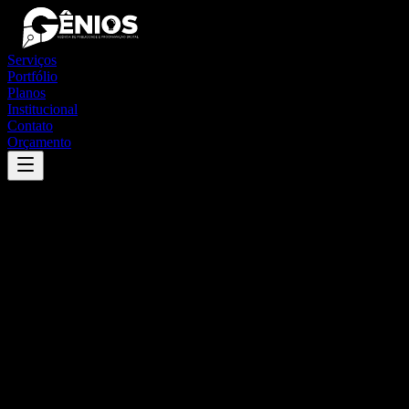
Serviços
Portfólio
Planos
Institucional
Contato
Orçamento
Success
'
arabutã
'
App
{100}