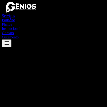
Serviços
Portfólio
Planos
Institucional
Contato
Orçamento
Success
'
aramari
'
App